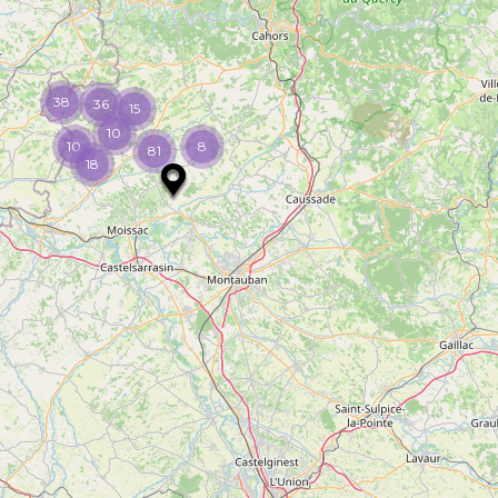
38
36
15
10
10
8
81
18