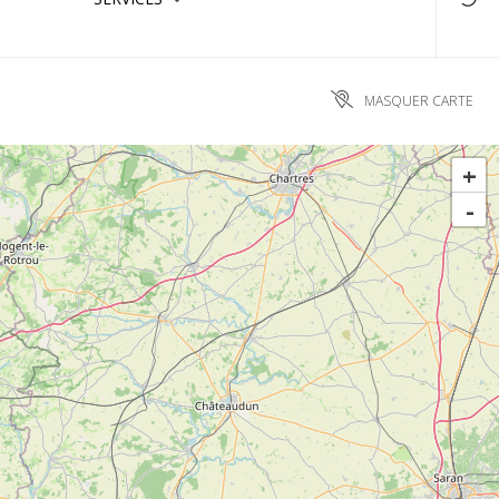
MASQUER CARTE
+
-