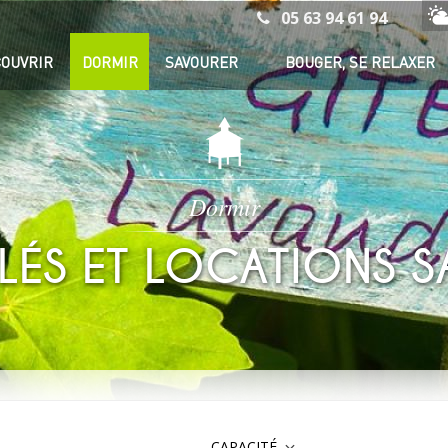
05 63 94 61 94
Mé
OUVRIR
DORMIR
SAVOURER
BOUGER, SE RELAXER
Dormir
BLÉS ET LOCATIONS S
CAPACITÉ