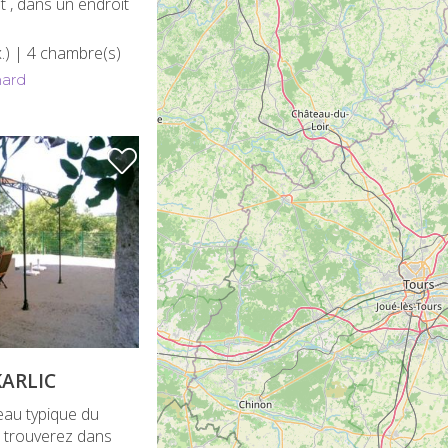
 , dans un endroit
.)
| 4 chambre(s)
ard
KARLIC
eau typique du
 trouverez dans