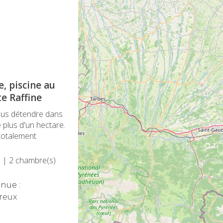
, piscine au
e Raffine
vous détendre dans
 plus d'un hectare.
 totalement
)
| 2 chambre(s)
nue :
reux
s