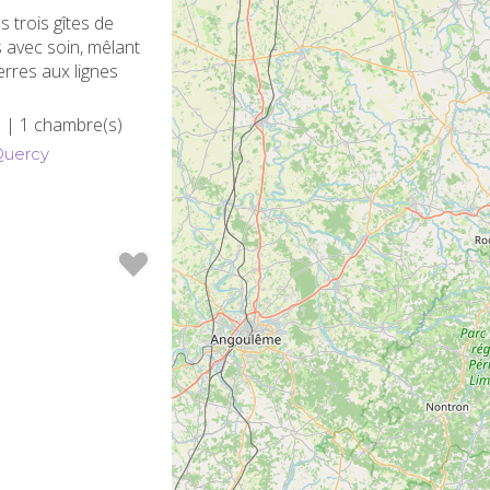
 trois gîtes de
 avec soin, mêlant
ierres aux lignes
)
| 1 chambre(s)
Quercy