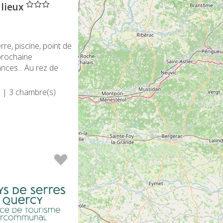
 lieux
rre, piscine, point de
 prochaine
nces... Au rez de
)
| 3 chambre(s)