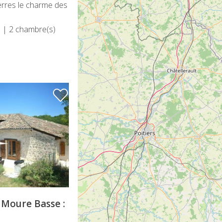
erres le charme des
)
| 2 chambre(s)
a Moure Basse :