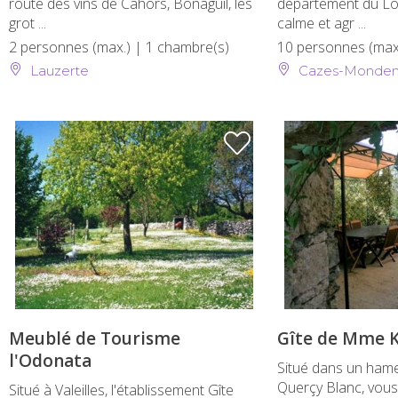
route des vins de Cahors, Bonaguil, les
département du Lot
grot ...
calme et agr ...
2 personnes (max.)
| 1 chambre(s)
10 personnes (max
Lauzerte
Cazes-Monden
Meublé de Tourisme
Gîte de Mme 
l'Odonata
Situé dans un ham
Querçy Blanc, vous
Situé à Valeilles, l'établissement Gîte