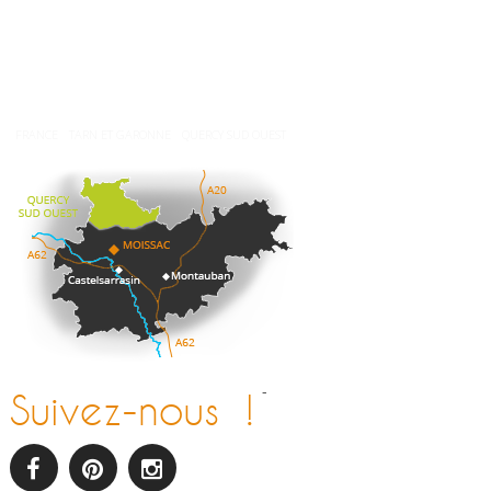
Météo
FRANCE
TARN ET GARONNE
QUERCY SUD OUEST
-
Suivez-nous !