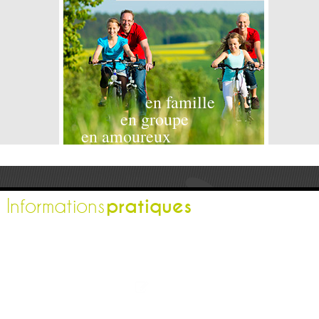
en famille
en groupe
en amoureux
pratiques
Informations
L'office de tourisme
Espace pro
Contactez-nous
Espace presse
Nos brochures
Comment venir ?