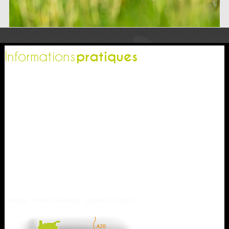
pratiques
Informations
L'office de tourisme
Espace pro
Contactez-nous
Espace presse
Nos brochures
Comment venir ?
Météo
FRANCE
TARN ET GARONNE
QUERCY SUD OUEST